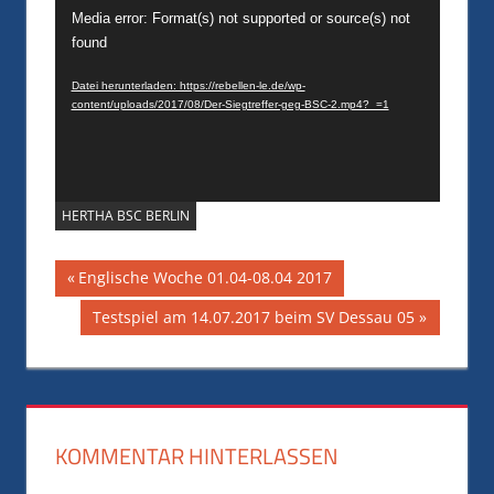
Media error: Format(s) not supported or source(s) not
Player
found
Datei herunterladen: https://rebellen-le.de/wp-
content/uploads/2017/08/Der-Siegtreffer-geg-BSC-2.mp4?_=1
HERTHA BSC BERLIN
Beitragsnavigation
Vorheriger
Englische Woche 01.04-08.04 2017
Beitrag:
Nächster
Testspiel am 14.07.2017 beim SV Dessau 05
Beitrag:
KOMMENTAR HINTERLASSEN