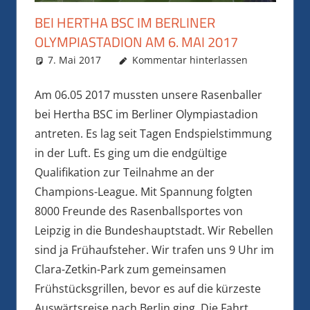
BEI HERTHA BSC IM BERLINER
OLYMPIASTADION AM 6. MAI 2017
7. Mai 2017
Rainer Nickel
Archiv
Kommentar hinterlassen
Am 06.05 2017 mussten unsere Rasenballer
bei Hertha BSC im Berliner Olympiastadion
antreten. Es lag seit Tagen Endspielstimmung
in der Luft. Es ging um die endgültige
Qualifikation zur Teilnahme an der
Champions-League. Mit Spannung folgten
8000 Freunde des Rasenballsportes von
Leipzig in die Bundeshauptstadt. Wir Rebellen
sind ja Frühaufsteher. Wir trafen uns 9 Uhr im
Clara-Zetkin-Park zum gemeinsamen
Frühstücksgrillen, bevor es auf die kürzeste
Auswärtsreise nach Berlin ging. Die Fahrt