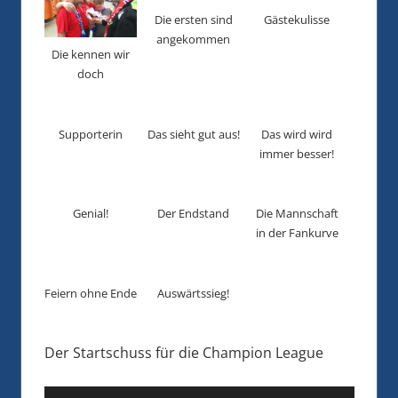
Die ersten sind
Gästekulisse
angekommen
Die kennen wir
doch
Supporterin
Das sieht gut aus!
Das wird wird
immer besser!
Genial!
Der Endstand
Die Mannschaft
in der Fankurve
Feiern ohne Ende
Auswärtssieg!
Der Startschuss für die Champion League
Video-