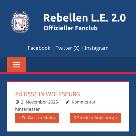
Zum
Inhalt
springen
REBELLEN
Offizieller
Facebook
|
Twitter (X)
|
Instagram
Fanclub
L.E.
2.0
ZU GAST IN WOLFSBURG
2. November 2025
Florian Land
Saison 2025/2026
Kommentar
hinterlassen
Beitragsnavigation
Vorheriger
Nächster
Zu Gast in Mainz
6 Stück in Augsburg
Beitrag:
Beitrag: