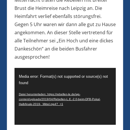
Brust die Heimreise nach Leipzig an. Die
Heimfahrt verlief ebenfalls störungsfrei.
Gegen 5 Uhr waren wir dann alle gut zu Hause
angekommen. An dieser Stelle vertretend für
alle Teilnehmer sei „Ein Hoch und eine dickes
Dankeschön“ an die beiden Busfahrer
ausgesprochen!
Video-
Media error: Format(s) not supported or source(s) not
Player
found
Datei herunterladen: https://rebellen-le.de/wp-
content/uploads/2019/04/Rebellen-L.E.-2.0-beim-DFB-Pokal-
Halbfinale-2019-_Mittel.mp4?_=1