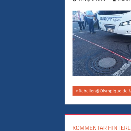
Beitragsnavig
Vorheriger
Rebellen@Olympique de Ma
Beitrag:
KOMMENTAR HINTERL