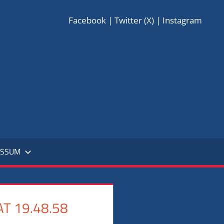
Facebook
|
Twitter (X)
|
Instagram
EBELLEN
E.
0
ESSUM
T 19.48.58