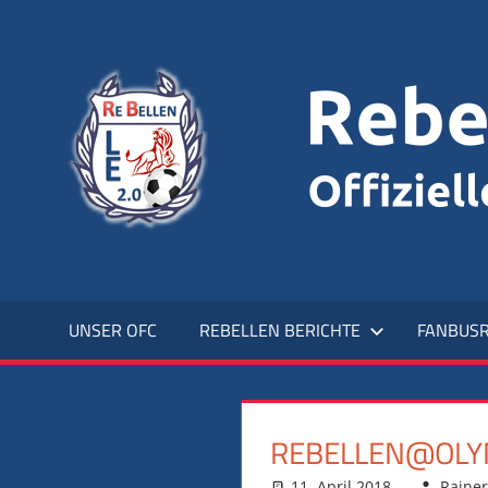
Zum
Inhalt
Offizieller
springen
Fanclub
UNSER OFC
REBELLEN BERICHTE
FANBUSR
REBELLEN@OLYM
11. April 2018
Rainer