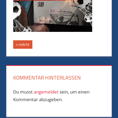
Beitragsnavigation
Vorheriger
oskrte
Beitrag:
KOMMENTAR HINTERLASSEN
Du musst
angemeldet
sein, um einen
Kommentar abzugeben.