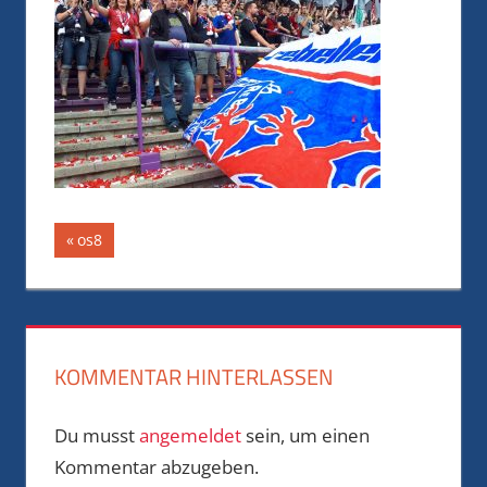
Beitragsnavigation
Vorheriger
os8
Beitrag:
KOMMENTAR HINTERLASSEN
Du musst
angemeldet
sein, um einen
Kommentar abzugeben.