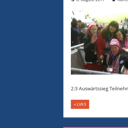
2:3 Auswärtssieg Teilneh
Beitragsnavig
Vorheriger
LVK3
Beitrag: