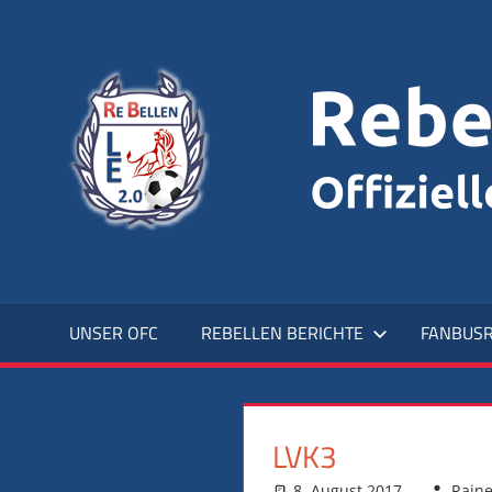
Zum
Inhalt
Offizieller
springen
Fanclub
UNSER OFC
REBELLEN BERICHTE
FANBUSR
LVK3
8. August 2017
Raine