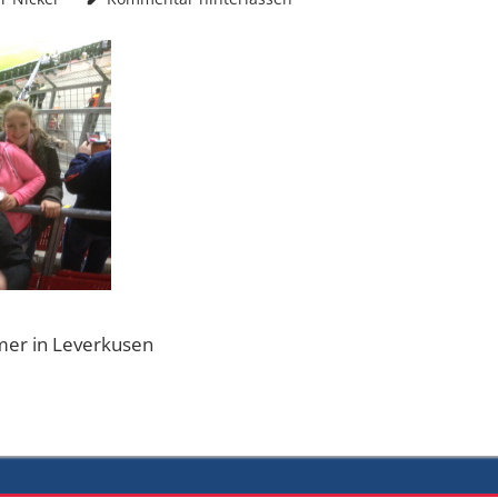
mer in Leverkusen
ation