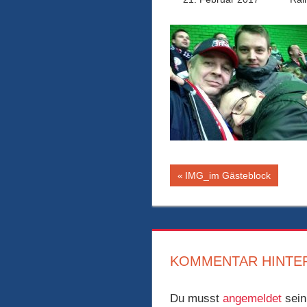
Beitragsnaviga
Vorheriger
IMG_im Gästeblock
Beitrag:
KOMMENTAR HINTE
Du musst
angemeldet
sein