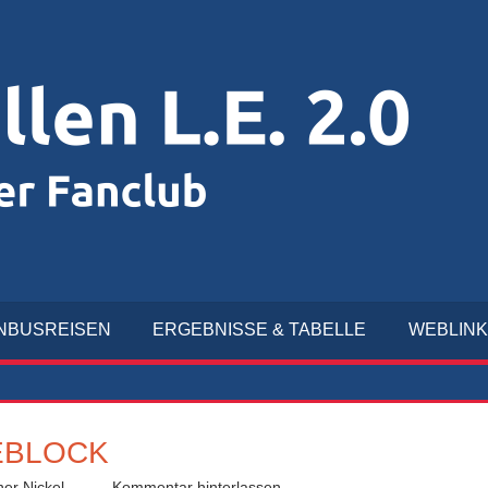
R
L.
2.
NBUSREISEN
ERGEBNISSE & TABELLE
WEBLIN
EBLOCK
ner Nickel
Kommentar hinterlassen