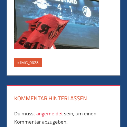
Beitragsnavigation
Vorheriger
IMG_0628
Beitrag:
KOMMENTAR HINTERLASSEN
Du musst
angemeldet
sein, um einen
Kommentar abzugeben.