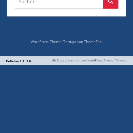
Suchen
nach:
WordPress-Theme: Tortuga von ThemeZee.
Mit Stolz präsentiert von WordPress
Theme: Tortuga.
ReBellen L.E. 2.0