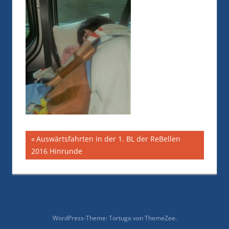
Beitragsnavigation
Vorheriger
Auswärtsfahrten in der 1. BL der ReBellen
Beitrag:
2016 Hinrunde
WordPress-Theme: Tortuga von ThemeZee.