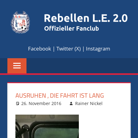
Zum
Inhalt
springen
REBELLEN
Offizieller
Facebook
|
Twitter (X)
|
Instagram
Fanclub
L.E.
2.0
AUSRUHEN , DIE FAHRT IST LANG
26. November 2016
Rainer Nickel