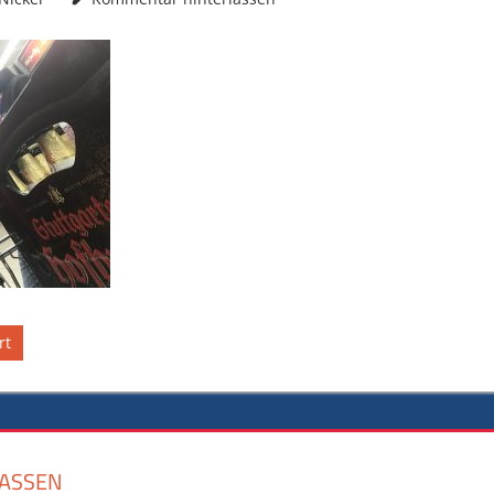
ation
rt
ASSEN