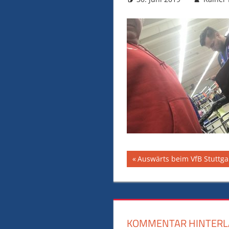
Beitragsnavig
Vorheriger
Auswärts beim VfB Stuttga
Beitrag:
KOMMENTAR HINTERL