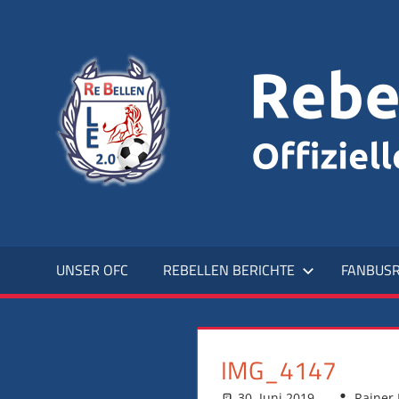
Zum
Inhalt
Offizieller
springen
Fanclub
UNSER OFC
REBELLEN BERICHTE
FANBUSR
IMG_4147
30. Juni 2019
Rainer 